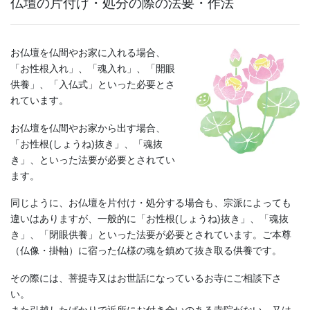
仏壇の片付け・処分の際の法要・作法
お仏壇を仏間やお家に入れる場合、
「お性根入れ」、「魂入れ」、「開眼
供養」、「入仏式」といった必要とさ
れています。
お仏壇を仏間やお家から出す場合、
「お性根
(
しょうね
)
抜き」、「魂抜
き」、といった法要が必要とされてい
ます。
同じように、お仏壇を片付け・処分する場合も、宗派によっても
違いはありますが、一般的に「お性根
(
しょうね
)
抜き」、「魂抜
き」、「閉眼供養」といった法要が必要とされています。ご本尊
（仏像・掛軸）に宿った仏様の魂を鎮めて抜き取る供養です。
その際には、菩提寺又はお世話になっているお寺にご相談下さ
い。