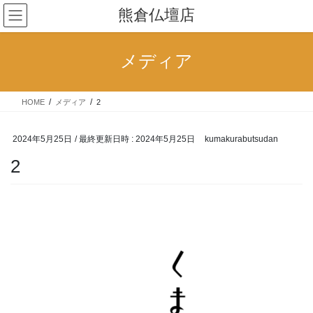
コ
ナ
熊倉仏壇店
ン
ビ
テ
ゲ
ン
ー
メディア
ツ
シ
へ
ョ
ス
ン
HOME
メディア
2
キ
に
ッ
移
プ
動
2024年5月25日
/ 最終更新日時 :
2024年5月25日
kumakurabutsudan
2