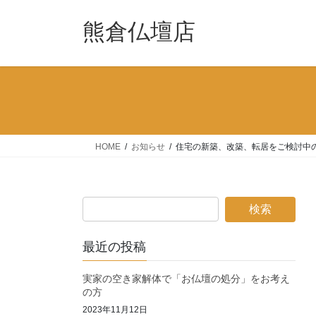
コ
ナ
ン
ビ
熊倉仏壇店
テ
ゲ
ン
ー
ツ
シ
へ
ョ
ス
ン
キ
に
ッ
移
HOME
お知らせ
住宅の新築、改築、転居をご検討中
プ
動
最近の投稿
実家の空き家解体で「お仏壇の処分」をお考え
の方
2023年11月12日